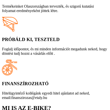
Termékeinket Olaszországban tervezték, és szigorú kutatási
folyamat eredményeként jöttek létre.
PRÓBÁLD KI, TESZTELD
Foglalj időpontot, és mi minden információt megadunk neked, hogy
döntést tudj hozni a vásárlás előtt .
FINANSZÍROZHATÓ
Hitelügyintéző kollégánk egyedi hitel ajánlatot ad neked,
email:finanszirozas@etaly.hu
MI IS AZ E-BIKE?