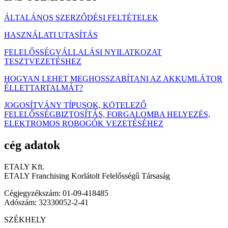
ÁLTALÁNOS SZERZŐDÉSI FELTÉTELEK
HASZNÁLATI UTASÍTÁS
FELELŐSSÉGVÁLLALÁSI NYILATKOZAT
TESZTVEZETÉSHEZ
HOGYAN LEHET MEGHOSSZABÍTANI AZ AKKUMLÁTOR
ÉLLETTARTALMÁT?
JOGOSÍTVÁNY TÍPUSOK, KÖTELEZŐ
FELELŐSSÉGBIZTOSÍTÁS, FORGALOMBA HELYEZÉS,
ELEKTROMOS ROBOGÓK VEZETÉSÉHEZ
cég adatok
ETALY Kft.
ETALY Franchising Korlátolt Felelősségű Társaság
Cégjegyzékszám: 01-09-418485
Adószám: 32330052-2-41
SZÉKHELY