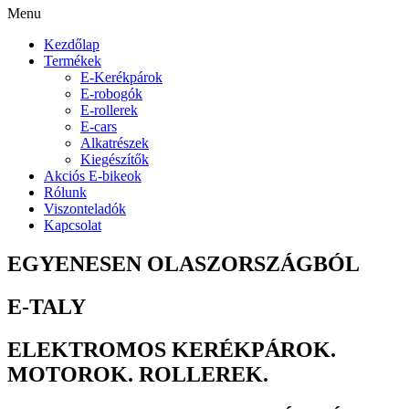
Menu
Kezdőlap
Termékek
E-Kerékpárok
E-robogók
E-rollerek
E-cars
Alkatrészek
Kiegészítők
Akciós E-bikeok
Rólunk
Viszonteladók
Kapcsolat
EGYENESEN OLASZORSZÁGBÓL
E-TALY
ELEKTROMOS KERÉKPÁROK.
MOTOROK. ROLLEREK.