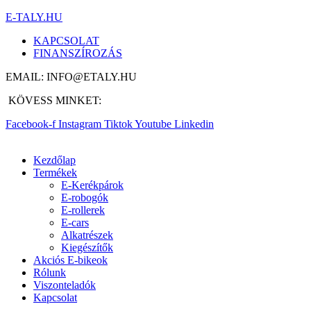
E-TALY.HU
KAPCSOLAT
FINANSZÍROZÁS
EMAIL: INFO@ETALY.HU
KÖVESS MINKET:
Facebook-f
Instagram
Tiktok
Youtube
Linkedin
Kezdőlap
Termékek
E-Kerékpárok
E-robogók
E-rollerek
E-cars
Alkatrészek
Kiegészítők
Akciós E-bikeok
Rólunk
Viszonteladók
Kapcsolat