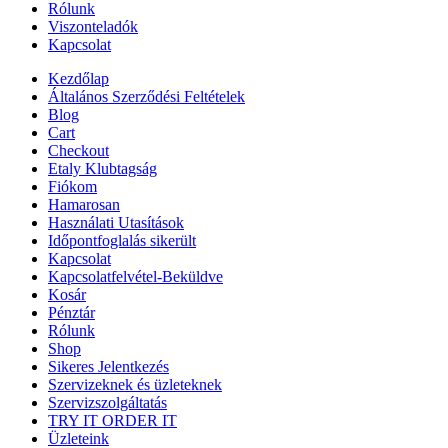
Rólunk
Viszonteladók
Kapcsolat
Kezdőlap
Általános Szerződési Feltételek
Blog
Cart
Checkout
Etaly Klubtagság
Fiókom
Hamarosan
Használati Utasítások
Időpontfoglalás sikerült
Kapcsolat
Kapcsolatfelvétel-Beküldve
Kosár
Pénztár
Rólunk
Shop
Sikeres Jelentkezés
Szervizeknek és üzleteknek
Szervizszolgáltatás
TRY IT ORDER IT
Üzleteink