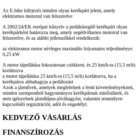
Az E-bike kifejezés minden olyan kerékpárt jelent, amely
elektromos motorral van felszerelve
A 2002/24/EK európai irányelv a pedálrásegítő kerékpárt olyan
kerékpárként határozza meg, amely segédvillamos motorral van
felszerelve, és az alábbi jellemzőkkel rendelkezik:
az elektromos motor névleges maximális folyamatos teljesítménye:
0,25 kW
A motor tápellátása fokozatosan csökkent, és 25 km/h-ra (15,5 m/h)
korlátozva
a motor tápellátása 25 km/h-ra (15,5 m/h) korlátozva, ha a
kerékpáros abbahagyja a pedálozást
Azok a járművek, amelyek megfelelnek a fenti követelményeknek,
minden szempontból hagyományos kerékpárnak minősülnek, és
nem igényelnek járműtípus-jóváhagyást, valamint semmilyen
kapcsolódó regisztrációt, adót és engedélyt.
KEDVEZŐ VÁSÁRLÁS
FINANSZÍROZÁS