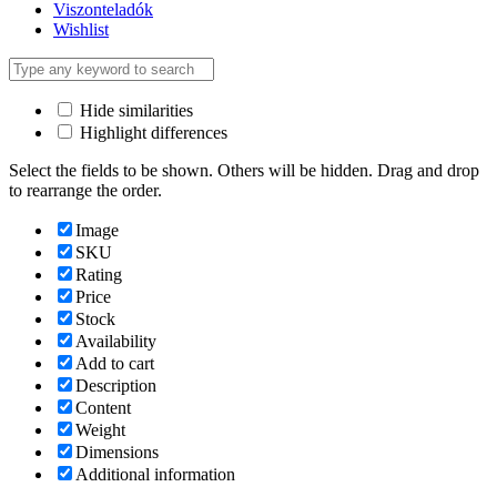
Viszonteladók
Wishlist
Hide similarities
Highlight differences
Select the fields to be shown. Others will be hidden. Drag and drop
to rearrange the order.
Image
SKU
Rating
Price
Stock
Availability
Add to cart
Description
Content
Weight
Dimensions
Additional information