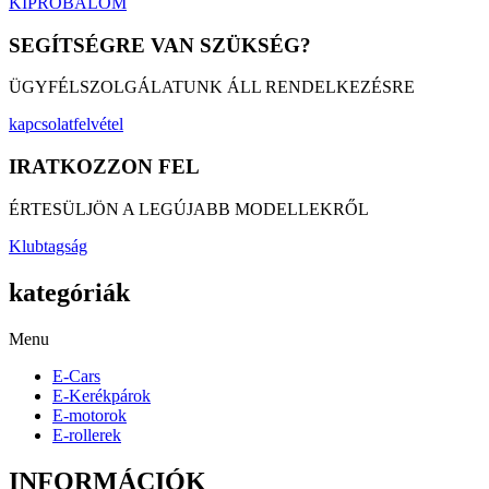
KIPRÓBÁLOM
SEGÍTSÉGRE VAN SZÜKSÉG?
ÜGYFÉLSZOLGÁLATUNK ÁLL RENDELKEZÉSRE
kapcsolatfelvétel
IRATKOZZON FEL
ÉRTESÜLJÖN A LEGÚJABB MODELLEKRŐL
Klubtagság
kategóriák
Menu
E-Cars
E-Kerékpárok
E-motorok
E-rollerek
INFORMÁCIÓK