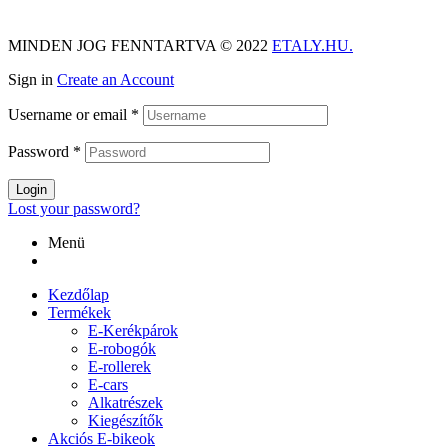
MINDEN JOG FENNTARTVA © 2022
ETALY.HU.
Sign in
Create an Account
Username or email
*
Password
*
Login
Lost your password?
Menü
Kezdőlap
Termékek
E-Kerékpárok
E-robogók
E-rollerek
E-cars
Alkatrészek
Kiegészítők
Akciós E-bikeok