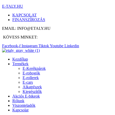
E-TALY.HU
KAPCSOLAT
FINANSZÍROZÁS
EMAIL: INFO@ETALY.HU
KÖVESS MINKET:
Facebook-f
Instagram
Tiktok
Youtube
Linkedin
Kezdőlap
Termékek
E-Kerékpárok
E-robogók
E-rollerek
E-cars
Alkatrészek
Kiegészítők
Akciós E-bikeok
Rólunk
Viszonteladók
Kapcsolat