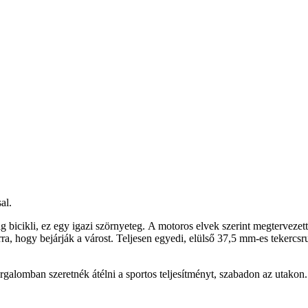
al.
g bicikli, ez egy igazi szörnyeteg. A motoros elvek szerint megterveze
ra, hogy bejárják a várost. Teljesen egyedi, elülső 37,5 mm-es tekercsr
alomban szeretnék átélni a sportos teljesítményt, szabadon az utakon.