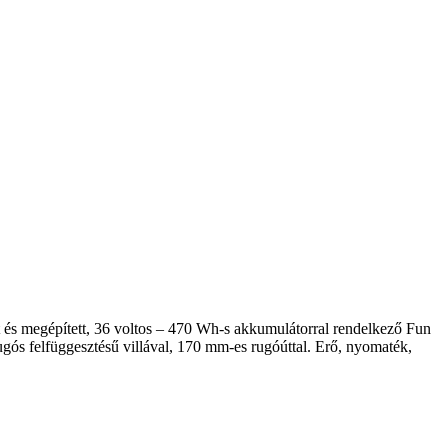
tt és megépített, 36 voltos – 470 Wh-s akkumulátorral rendelkező Fun
ugós felfüggesztésű villával, 170 mm-es rugóúttal. Erő, nyomaték,