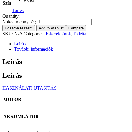
Ezüst
Szín
Törlés
Quantity:
Naked mennyiség
Kosárba teszem
Add to wishlist
Compare
SKU:
N/A
Categories:
E-kerékpárok
,
Ekletta
Leírás
További információk
Leírás
Leírás
HASZNÁLATI UTASÍTÁS
MOTOR
AKKUMLÁTOR