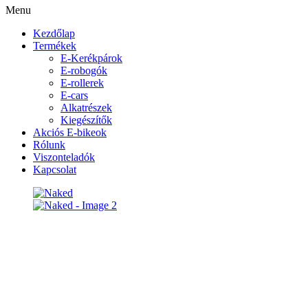
Menu
Kezdőlap
Termékek
E-Kerékpárok
E-robogók
E-rollerek
E-cars
Alkatrészek
Kiegészítők
Akciós E-bikeok
Rólunk
Viszonteladók
Kapcsolat