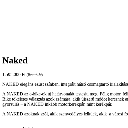
Naked
1.595.000
Ft
(Bruttó ár)
NAKED elegáns ezüst színben, integrált hátsó csomagtartó kialakításs
A NAKED az e-bike-ok új határvonalát testesíti meg. Félig motor, féli
Bike tökéletes választás azok számára, akik újszerű módot keresnek ar
gyorsulás – a NAKED inkább motorkerékpár, mint kerékpár.
A NAKED azoknak szól, akik szenvedélyes lelkűek, akik a városi forg