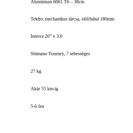
Alumínium 6061 T6 – 38cm
Tektro, mechanikus tárcsa, elöl/hátul 180mm
Innova 20” x 3.0
Shimano Tourney, 7 sebességes
27 kg
Akár 55 km-ig
5-6 óra