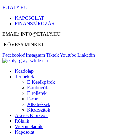
E-TALY.HU
KAPCSOLAT
FINANSZÍROZÁS
EMAIL: INFO@ETALY.HU
KÖVESS MINKET:
Facebook-f
Instagram
Tiktok
Youtube
Linkedin
Kezdőlap
Termékek
E-Kerékpárok
E-robogók
E-rollerek
E-cars
Alkatrészek
Kiegészítők
Akciós E-bikeok
Rólunk
Viszonteladók
Kapcsolat