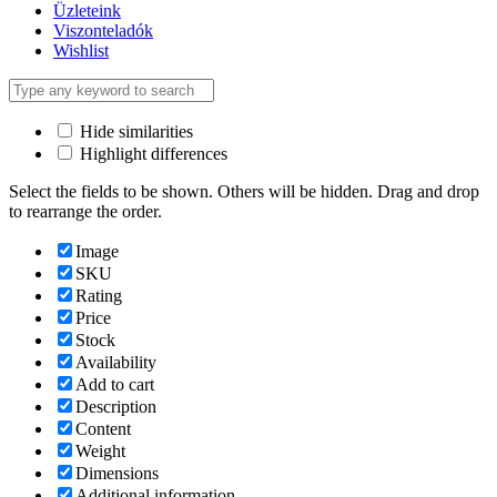
Üzleteink
Viszonteladók
Wishlist
Hide similarities
Highlight differences
Select the fields to be shown. Others will be hidden. Drag and drop
to rearrange the order.
Image
SKU
Rating
Price
Stock
Availability
Add to cart
Description
Content
Weight
Dimensions
Additional information