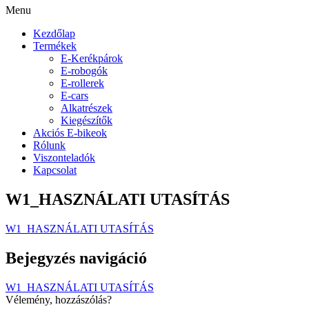
Menu
Kezdőlap
Termékek
E-Kerékpárok
E-robogók
E-rollerek
E-cars
Alkatrészek
Kiegészítők
Akciós E-bikeok
Rólunk
Viszonteladók
Kapcsolat
W1_HASZNÁLATI UTASÍTÁS
W1_HASZNÁLATI UTASÍTÁS
Bejegyzés navigáció
W1_HASZNÁLATI UTASÍTÁS
Vélemény, hozzászólás?