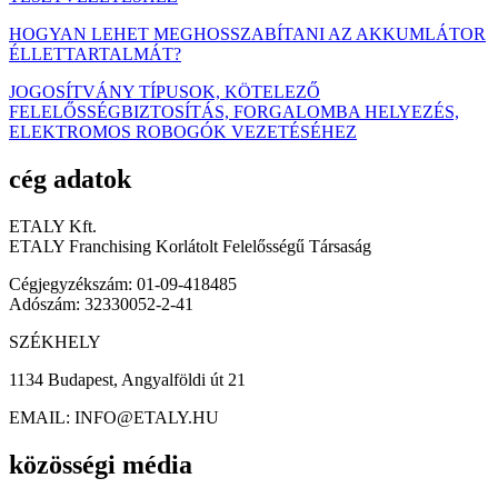
HOGYAN LEHET MEGHOSSZABÍTANI AZ AKKUMLÁTOR
ÉLLETTARTALMÁT?
JOGOSÍTVÁNY TÍPUSOK, KÖTELEZŐ
FELELŐSSÉGBIZTOSÍTÁS, FORGALOMBA HELYEZÉS,
ELEKTROMOS ROBOGÓK VEZETÉSÉHEZ
cég adatok
ETALY Kft.
ETALY Franchising Korlátolt Felelősségű Társaság
Cégjegyzékszám: 01-09-418485
Adószám: 32330052-2-41
SZÉKHELY
1134 Budapest, Angyalföldi út 21
EMAIL: INFO@ETALY.HU
közösségi média