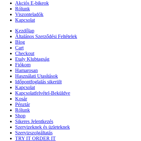
Akciós E-bikeok
Rólunk
Viszonteladók
Kapcsolat
Kezdőlap
Általános Szerződési Feltételek
Blog
Cart
Checkout
Etaly Klubtagság
Fiókom
Hamarosan
Használati Utasítások
Időpontfoglalás sikerült
Kapcsolat
Kapcsolatfelvétel-Beküldve
Kosár
Pénztár
Rólunk
Shop
Sikeres Jelentkezés
Szervizeknek és üzleteknek
Szervizszolgáltatás
TRY IT ORDER IT