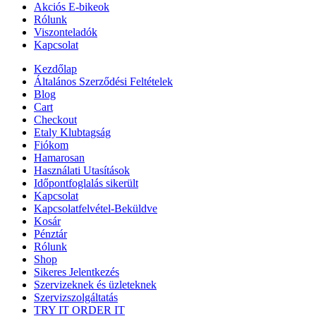
Akciós E-bikeok
Rólunk
Viszonteladók
Kapcsolat
Kezdőlap
Általános Szerződési Feltételek
Blog
Cart
Checkout
Etaly Klubtagság
Fiókom
Hamarosan
Használati Utasítások
Időpontfoglalás sikerült
Kapcsolat
Kapcsolatfelvétel-Beküldve
Kosár
Pénztár
Rólunk
Shop
Sikeres Jelentkezés
Szervizeknek és üzleteknek
Szervizszolgáltatás
TRY IT ORDER IT