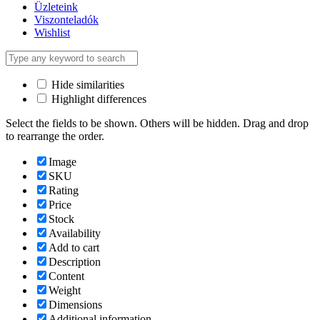
Üzleteink
Viszonteladók
Wishlist
Hide similarities
Highlight differences
Select the fields to be shown. Others will be hidden. Drag and drop
to rearrange the order.
Image
SKU
Rating
Price
Stock
Availability
Add to cart
Description
Content
Weight
Dimensions
Additional information