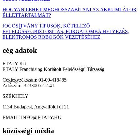
HOGYAN LEHET MEGHOSSZABÍTANI AZ AKKUMLÁTOR
ÉLLETTARTALMÁT?
JOGOSÍTVÁNY TÍPUSOK, KÖTELEZŐ
FELELŐSSÉGBIZTOSÍTÁS, FORGALOMBA HELYEZÉS,
ELEKTROMOS ROBOGÓK VEZETÉSÉHEZ
cég adatok
ETALY Kft.
ETALY Franchising Korlátolt Felelősségű Társaság
Cégjegyzékszám: 01-09-418485
Adószám: 32330052-2-41
SZÉKHELY
1134 Budapest, Angyalföldi út 21
EMAIL: INFO@ETALY.HU
közösségi média