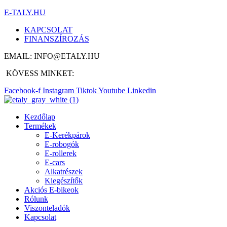
E-TALY.HU
KAPCSOLAT
FINANSZÍROZÁS
EMAIL: INFO@ETALY.HU
KÖVESS MINKET:
Facebook-f
Instagram
Tiktok
Youtube
Linkedin
Kezdőlap
Termékek
E-Kerékpárok
E-robogók
E-rollerek
E-cars
Alkatrészek
Kiegészítők
Akciós E-bikeok
Rólunk
Viszonteladók
Kapcsolat