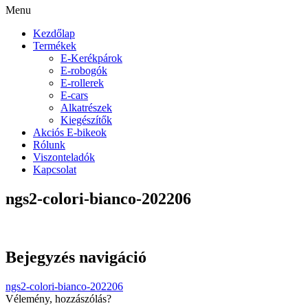
Menu
Kezdőlap
Termékek
E-Kerékpárok
E-robogók
E-rollerek
E-cars
Alkatrészek
Kiegészítők
Akciós E-bikeok
Rólunk
Viszonteladók
Kapcsolat
ngs2-colori-bianco-202206
Bejegyzés navigáció
ngs2-colori-bianco-202206
Vélemény, hozzászólás?