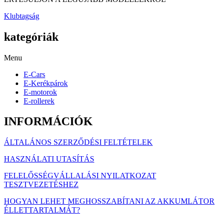
Klubtagság
kategóriák
Menu
E-Cars
E-Kerékpárok
E-motorok
E-rollerek
INFORMÁCIÓK
ÁLTALÁNOS SZERZŐDÉSI FELTÉTELEK
HASZNÁLATI UTASÍTÁS
FELELŐSSÉGVÁLLALÁSI NYILATKOZAT
TESZTVEZETÉSHEZ
HOGYAN LEHET MEGHOSSZABÍTANI AZ AKKUMLÁTOR
ÉLLETTARTALMÁT?