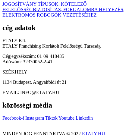
JOGOSÍTVÁNY TÍPUSOK, KÖTELEZŐ
FELELŐSSÉGBIZTOSÍTÁS, FORGALOMBA HELYEZÉS,
ELEKTROMOS ROBOGÓK VEZETÉSÉHEZ
cég adatok
ETALY Kft.
ETALY Franchising Korlátolt Felelősségű Társaság
Cégjegyzékszám: 01-09-418485
Adószám: 32330052-2-41
SZÉKHELY
1134 Budapest, Angyalföldi út 21
EMAIL: INFO@ETALY.HU
közösségi média
Facebook-f
Instagram
Tiktok
Youtube
Linkedin
MINDEN JOG FENNTARTVA © 2022
ETALY.HU.