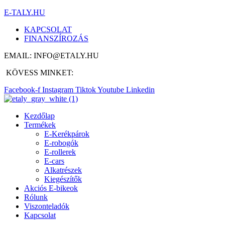
E-TALY.HU
KAPCSOLAT
FINANSZÍROZÁS
EMAIL: INFO@ETALY.HU
KÖVESS MINKET:
Facebook-f
Instagram
Tiktok
Youtube
Linkedin
Kezdőlap
Termékek
E-Kerékpárok
E-robogók
E-rollerek
E-cars
Alkatrészek
Kiegészítők
Akciós E-bikeok
Rólunk
Viszonteladók
Kapcsolat