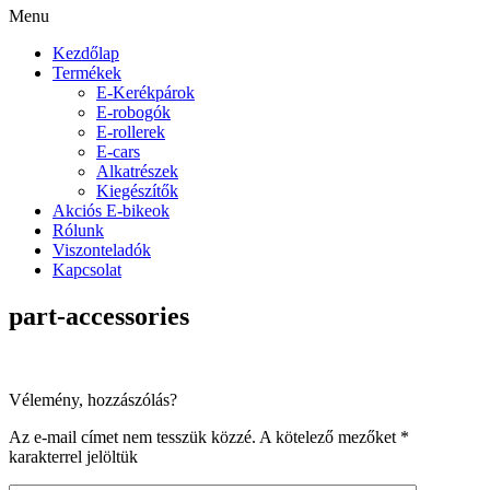
Menu
Kezdőlap
Termékek
E-Kerékpárok
E-robogók
E-rollerek
E-cars
Alkatrészek
Kiegészítők
Akciós E-bikeok
Rólunk
Viszonteladók
Kapcsolat
part-accessories
Vélemény, hozzászólás?
Az e-mail címet nem tesszük közzé.
A kötelező mezőket
*
karakterrel jelöltük