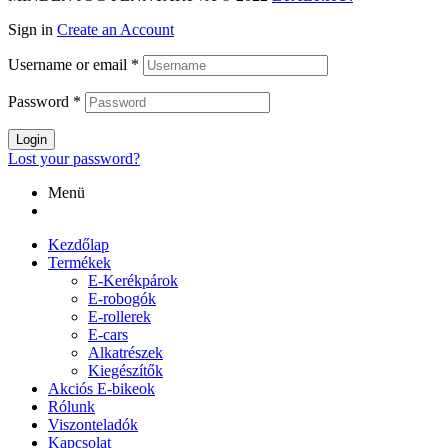
Sign in
Create an Account
Username or email
*
Password
*
Login
Lost your password?
Menü
Kezdőlap
Termékek
E-Kerékpárok
E-robogók
E-rollerek
E-cars
Alkatrészek
Kiegészítők
Akciós E-bikeok
Rólunk
Viszonteladók
Kapcsolat