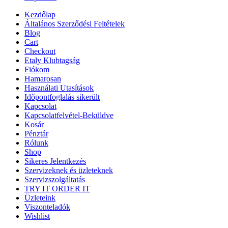
Kezdőlap
Általános Szerződési Feltételek
Blog
Cart
Checkout
Etaly Klubtagság
Fiókom
Hamarosan
Használati Utasítások
Időpontfoglalás sikerült
Kapcsolat
Kapcsolatfelvétel-Beküldve
Kosár
Pénztár
Rólunk
Shop
Sikeres Jelentkezés
Szervizeknek és üzleteknek
Szervizszolgáltatás
TRY IT ORDER IT
Üzleteink
Viszonteladók
Wishlist