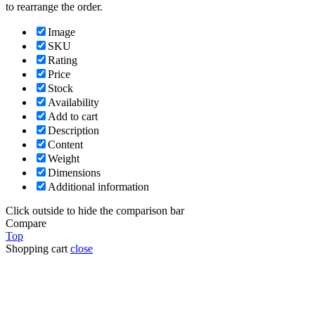
to rearrange the order.
Image
SKU
Rating
Price
Stock
Availability
Add to cart
Description
Content
Weight
Dimensions
Additional information
Click outside to hide the comparison bar
Compare
Top
Shopping cart
close