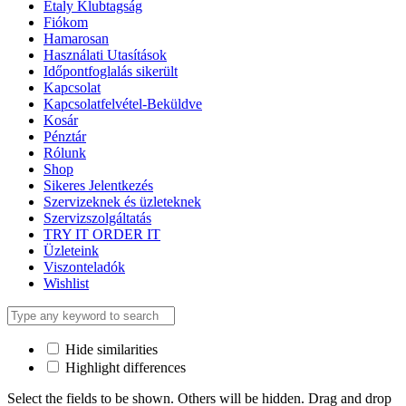
Etaly Klubtagság
Fiókom
Hamarosan
Használati Utasítások
Időpontfoglalás sikerült
Kapcsolat
Kapcsolatfelvétel-Beküldve
Kosár
Pénztár
Rólunk
Shop
Sikeres Jelentkezés
Szervizeknek és üzleteknek
Szervizszolgáltatás
TRY IT ORDER IT
Üzleteink
Viszonteladók
Wishlist
Hide similarities
Highlight differences
Select the fields to be shown. Others will be hidden. Drag and drop