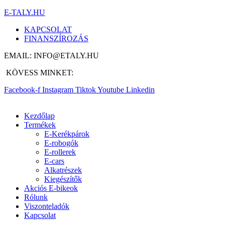
E-TALY.HU
KAPCSOLAT
FINANSZÍROZÁS
EMAIL: INFO@ETALY.HU
KÖVESS MINKET:
Facebook-f
Instagram
Tiktok
Youtube
Linkedin
Kezdőlap
Termékek
E-Kerékpárok
E-robogók
E-rollerek
E-cars
Alkatrészek
Kiegészítők
Akciós E-bikeok
Rólunk
Viszonteladók
Kapcsolat