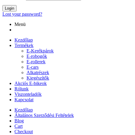
Login
Lost your password?
Menü
Kezdőlap
Termékek
E-Kerékpárok
E-robogók
E-rollerek
E-cars
Alkatrészek
Kiegészítők
Akciós E-bikeok
Rólunk
Viszonteladók
Kapcsolat
Kezdőlap
Általános Szerződési Feltételek
Blog
Cart
Checkout