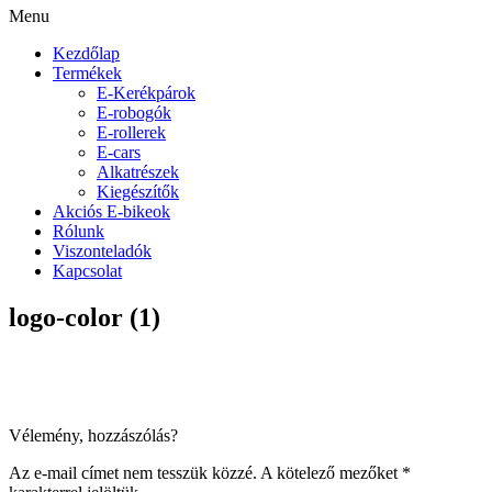
Menu
Kezdőlap
Termékek
E-Kerékpárok
E-robogók
E-rollerek
E-cars
Alkatrészek
Kiegészítők
Akciós E-bikeok
Rólunk
Viszonteladók
Kapcsolat
logo-color (1)
Vélemény, hozzászólás?
Az e-mail címet nem tesszük közzé.
A kötelező mezőket
*