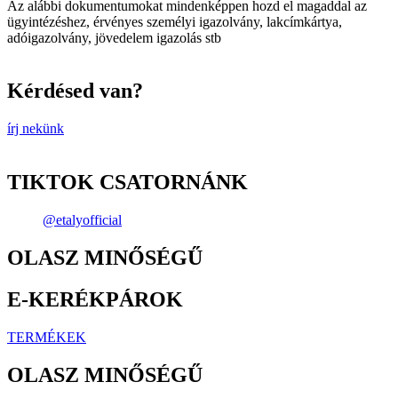
Az alábbi dokumentumokat mindenképpen hozd el magaddal az
ügyintézéshez, érvényes személyi igazolvány, lakcímkártya,
adóigazolvány, jövedelem igazolás stb
Kérdésed van?
írj nekünk
TIKTOK CSATORNÁNK
@etalyofficial
OLASZ MINŐSÉGŰ
E-KERÉKPÁROK
TERMÉKEK
OLASZ MINŐSÉGŰ