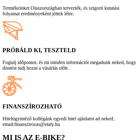
Termékeinket Olaszországban tervezték, és szigorú kutatási
folyamat eredményeként jöttek létre.
PRÓBÁLD KI, TESZTELD
Foglalj időpontot, és mi minden információt megadunk neked, hogy
döntést tudj hozni a vásárlás előtt .
FINANSZÍROZHATÓ
Hitelügyintéző kollégánk egyedi hitel ajánlatot ad neked,
email:finanszirozas@etaly.hu
MI IS AZ E-BIKE?