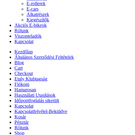
E-rollerek
E-cars
Alkatrészek
Kiegészítők
Akciós E-bikeok
Rólunk
Viszonteladók
Kapcsolat
Kezdőlap
Általános Szerződési Feltételek
Blog
Cart
Checkout
Etaly Klubtagság
Fiókom
Hamarosan
Használati Utasítások
Időpontfoglalás sikerült
Kapcsolat
Kapcsolatfelvétel-Beküldve
Kosár
Pénztár
Rólunk
Shop