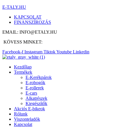
E-TALY.HU
KAPCSOLAT
FINANSZÍROZÁS
EMAIL: INFO@ETALY.HU
KÖVESS MINKET:
Facebook-f
Instagram
Tiktok
Youtube
Linkedin
Kezdőlap
Termékek
E-Kerékpárok
E-robogók
E-rollerek
E-cars
Alkatrészek
Kiegészítők
Akciós E-bikeok
Rólunk
Viszonteladók
Kapcsolat