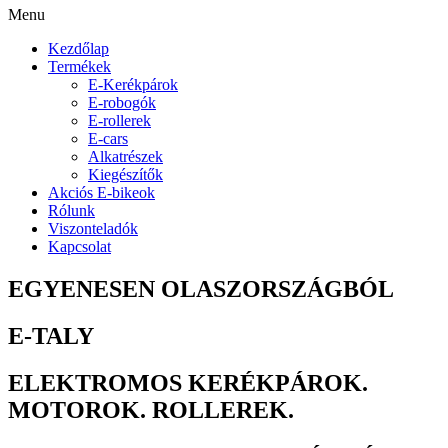
Menu
Kezdőlap
Termékek
E-Kerékpárok
E-robogók
E-rollerek
E-cars
Alkatrészek
Kiegészítők
Akciós E-bikeok
Rólunk
Viszonteladók
Kapcsolat
EGYENESEN OLASZORSZÁGBÓL
E-TALY
ELEKTROMOS KERÉKPÁROK.
MOTOROK. ROLLEREK.