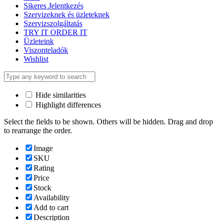
Sikeres Jelentkezés
Szervizeknek és üzleteknek
Szervizszolgáltatás
TRY IT ORDER IT
Üzleteink
Viszonteladók
Wishlist
Hide similarities
Highlight differences
Select the fields to be shown. Others will be hidden. Drag and drop
to rearrange the order.
Image
SKU
Rating
Price
Stock
Availability
Add to cart
Description