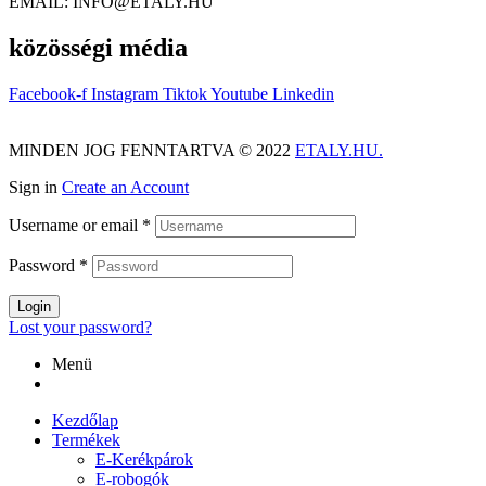
EMAIL: INFO@ETALY.HU
közösségi média
Facebook-f
Instagram
Tiktok
Youtube
Linkedin
MINDEN JOG FENNTARTVA © 2022
ETALY.HU.
Sign in
Create an Account
Username or email
*
Password
*
Login
Lost your password?
Menü
Kezdőlap
Termékek
E-Kerékpárok
E-robogók