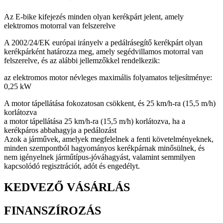
Az E-bike kifejezés minden olyan kerékpárt jelent, amely
elektromos motorral van felszerelve
A 2002/24/EK európai irányelv a pedálrásegítő kerékpárt olyan
kerékpárként határozza meg, amely segédvillamos motorral van
felszerelve, és az alábbi jellemzőkkel rendelkezik:
az elektromos motor névleges maximális folyamatos teljesítménye:
0,25 kW
A motor tápellátása fokozatosan csökkent, és 25 km/h-ra (15,5 m/h)
korlátozva
a motor tápellátása 25 km/h-ra (15,5 m/h) korlátozva, ha a
kerékpáros abbahagyja a pedálozást
Azok a járművek, amelyek megfelelnek a fenti követelményeknek,
minden szempontból hagyományos kerékpárnak minősülnek, és
nem igényelnek járműtípus-jóváhagyást, valamint semmilyen
kapcsolódó regisztrációt, adót és engedélyt.
KEDVEZŐ VÁSÁRLÁS
FINANSZÍROZÁS