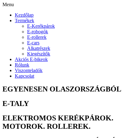
Menu
Kezdőlap
Termékek
E-Kerékpárok
E-robogók
E-rollerek
E-cars
Alkatrészek
Kiegészítők
Akciós E-bikeok
Rólunk
Viszonteladók
Kapcsolat
EGYENESEN OLASZORSZÁGBÓL
E-TALY
ELEKTROMOS KERÉKPÁROK.
MOTOROK. ROLLEREK.