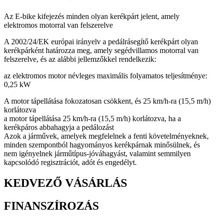
Az E-bike kifejezés minden olyan kerékpárt jelent, amely
elektromos motorral van felszerelve
A 2002/24/EK európai irányelv a pedálrásegítő kerékpárt olyan
kerékpárként határozza meg, amely segédvillamos motorral van
felszerelve, és az alábbi jellemzőkkel rendelkezik:
az elektromos motor névleges maximális folyamatos teljesítménye:
0,25 kW
A motor tápellátása fokozatosan csökkent, és 25 km/h-ra (15,5 m/h)
korlátozva
a motor tápellátása 25 km/h-ra (15,5 m/h) korlátozva, ha a
kerékpáros abbahagyja a pedálozást
Azok a járművek, amelyek megfelelnek a fenti követelményeknek,
minden szempontból hagyományos kerékpárnak minősülnek, és
nem igényelnek járműtípus-jóváhagyást, valamint semmilyen
kapcsolódó regisztrációt, adót és engedélyt.
KEDVEZŐ VÁSÁRLÁS
FINANSZÍROZÁS