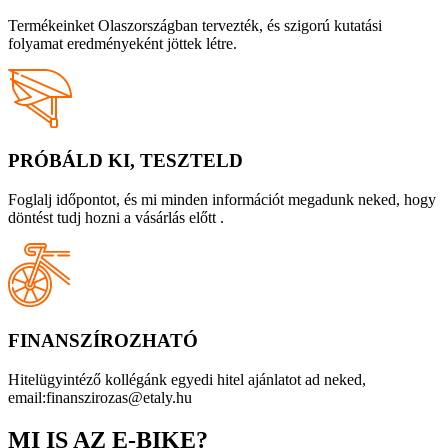
Termékeinket Olaszországban tervezték, és szigorú kutatási
folyamat eredményeként jöttek létre.
PRÓBÁLD KI, TESZTELD
Foglalj időpontot, és mi minden információt megadunk neked, hogy
döntést tudj hozni a vásárlás előtt .
FINANSZÍROZHATÓ
Hitelügyintéző kollégánk egyedi hitel ajánlatot ad neked,
email:finanszirozas@etaly.hu
MI IS AZ E-BIKE?