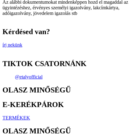
Az alábbi dokumentumokat mindenképpen hozd el magaddal az
ügyintézéshez, érvényes személyi igazolvány, lakcímkártya,
adóigazolvány, jövedelem igazolás stb
Kérdésed van?
írj nekünk
TIKTOK CSATORNÁNK
@etalyofficial
OLASZ MINŐSÉGŰ
E-KERÉKPÁROK
TERMÉKEK
OLASZ MINŐSÉGŰ