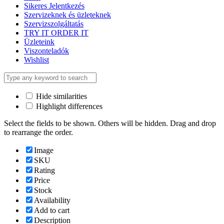
Sikeres Jelentkezés
Szervizeknek és üzleteknek
Szervizszolgáltatás
TRY IT ORDER IT
Üzleteink
Viszonteladók
Wishlist
Hide similarities
Highlight differences
Select the fields to be shown. Others will be hidden. Drag and drop
to rearrange the order.
Image
SKU
Rating
Price
Stock
Availability
Add to cart
Description