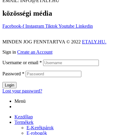
EMAIL: INFO@ETALY.HU
közösségi média
Facebook-f
Instagram
Tiktok
Youtube
Linkedin
MINDEN JOG FENNTARTVA © 2022
ETALY.HU.
Sign in
Create an Account
Username or email
*
Password
*
Login
Lost your password?
Menü
Kezdőlap
Termékek
E-Kerékpárok
E-robogók