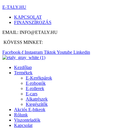
E-TALY.HU
KAPCSOLAT
FINANSZÍROZÁS
EMAIL: INFO@ETALY.HU
KÖVESS MINKET:
Facebook-f
Instagram
Tiktok
Youtube
Linkedin
Kezdőlap
Termékek
E-Kerékpárok
E-robogók
E-rollerek
E-cars
Alkatrészek
Kiegészítők
Akciós E-bikeok
Rólunk
Viszonteladók
Kapcsolat