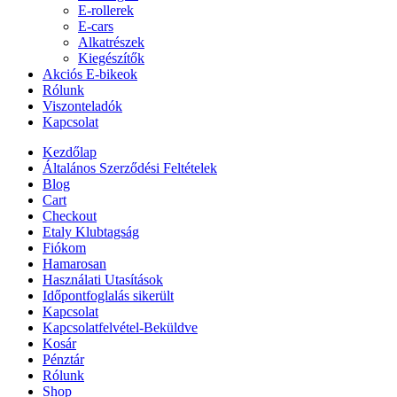
E-rollerek
E-cars
Alkatrészek
Kiegészítők
Akciós E-bikeok
Rólunk
Viszonteladók
Kapcsolat
Kezdőlap
Általános Szerződési Feltételek
Blog
Cart
Checkout
Etaly Klubtagság
Fiókom
Hamarosan
Használati Utasítások
Időpontfoglalás sikerült
Kapcsolat
Kapcsolatfelvétel-Beküldve
Kosár
Pénztár
Rólunk
Shop