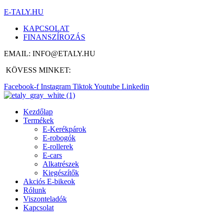
E-TALY.HU
KAPCSOLAT
FINANSZÍROZÁS
EMAIL: INFO@ETALY.HU
KÖVESS MINKET:
Facebook-f
Instagram
Tiktok
Youtube
Linkedin
Kezdőlap
Termékek
E-Kerékpárok
E-robogók
E-rollerek
E-cars
Alkatrészek
Kiegészítők
Akciós E-bikeok
Rólunk
Viszonteladók
Kapcsolat