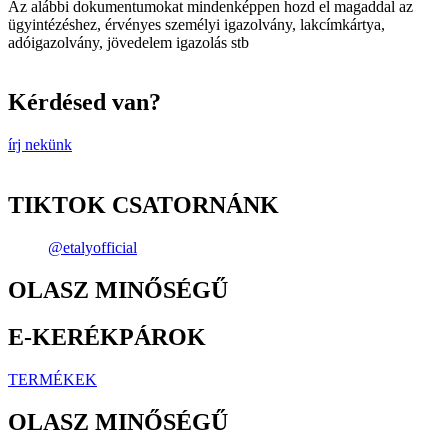
Az alábbi dokumentumokat mindenképpen hozd el magaddal az
ügyintézéshez, érvényes személyi igazolvány, lakcímkártya,
adóigazolvány, jövedelem igazolás stb
Kérdésed van?
írj nekünk
TIKTOK CSATORNÁNK
@etalyofficial
OLASZ MINŐSÉGŰ
E-KERÉKPÁROK
TERMÉKEK
OLASZ MINŐSÉGŰ