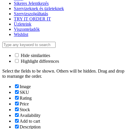
Sikeres Jelentkezés
Szervizeknek és üzleteknek
Szervizszolgáltatás
TRY IT ORDER IT
Üzleteink
Viszonteladók
Wishlist
Hide similarities
Highlight differences
Select the fields to be shown. Others will be hidden. Drag and drop
to rearrange the order.
Image
SKU
Rating
Price
Stock
Availability
Add to cart
Description