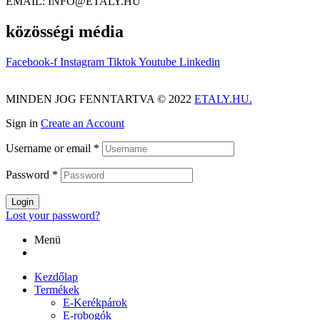
EMAIL: INFO@ETALY.HU
közösségi média
Facebook-f
Instagram
Tiktok
Youtube
Linkedin
MINDEN JOG FENNTARTVA © 2022
ETALY.HU.
Sign in
Create an Account
Username or email
*
Password
*
Login
Lost your password?
Menü
Kezdőlap
Termékek
E-Kerékpárok
E-robogók