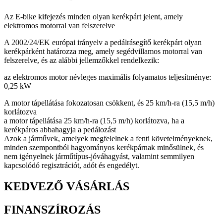
Az E-bike kifejezés minden olyan kerékpárt jelent, amely
elektromos motorral van felszerelve
A 2002/24/EK európai irányelv a pedálrásegítő kerékpárt olyan
kerékpárként határozza meg, amely segédvillamos motorral van
felszerelve, és az alábbi jellemzőkkel rendelkezik:
az elektromos motor névleges maximális folyamatos teljesítménye:
0,25 kW
A motor tápellátása fokozatosan csökkent, és 25 km/h-ra (15,5 m/h)
korlátozva
a motor tápellátása 25 km/h-ra (15,5 m/h) korlátozva, ha a
kerékpáros abbahagyja a pedálozást
Azok a járművek, amelyek megfelelnek a fenti követelményeknek,
minden szempontból hagyományos kerékpárnak minősülnek, és
nem igényelnek járműtípus-jóváhagyást, valamint semmilyen
kapcsolódó regisztrációt, adót és engedélyt.
KEDVEZŐ VÁSÁRLÁS
FINANSZÍROZÁS