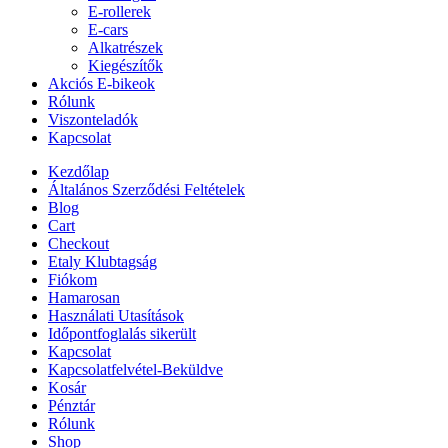
E-rollerek
E-cars
Alkatrészek
Kiegészítők
Akciós E-bikeok
Rólunk
Viszonteladók
Kapcsolat
Kezdőlap
Általános Szerződési Feltételek
Blog
Cart
Checkout
Etaly Klubtagság
Fiókom
Hamarosan
Használati Utasítások
Időpontfoglalás sikerült
Kapcsolat
Kapcsolatfelvétel-Beküldve
Kosár
Pénztár
Rólunk
Shop