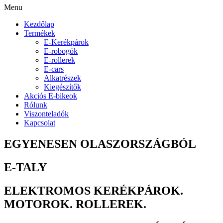
Menu
Kezdőlap
Termékek
E-Kerékpárok
E-robogók
E-rollerek
E-cars
Alkatrészek
Kiegészítők
Akciós E-bikeok
Rólunk
Viszonteladók
Kapcsolat
EGYENESEN OLASZORSZÁGBÓL
E-TALY
ELEKTROMOS KERÉKPÁROK.
MOTOROK. ROLLEREK.