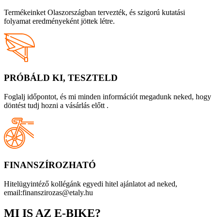
Termékeinket Olaszországban tervezték, és szigorú kutatási
folyamat eredményeként jöttek létre.
PRÓBÁLD KI, TESZTELD
Foglalj időpontot, és mi minden információt megadunk neked, hogy
döntést tudj hozni a vásárlás előtt .
FINANSZÍROZHATÓ
Hitelügyintéző kollégánk egyedi hitel ajánlatot ad neked,
email:finanszirozas@etaly.hu
MI IS AZ E-BIKE?