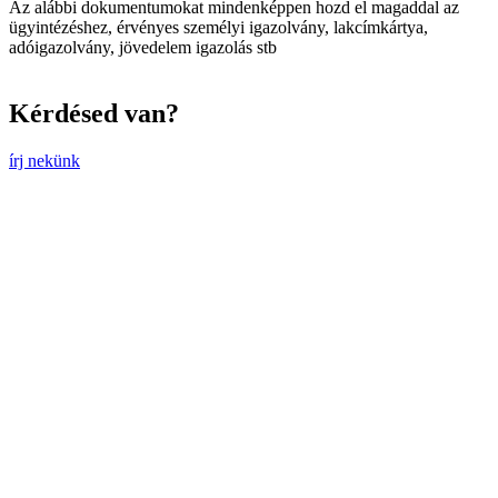
Az alábbi dokumentumokat mindenképpen hozd el magaddal az
ügyintézéshez, érvényes személyi igazolvány, lakcímkártya,
adóigazolvány, jövedelem igazolás stb
Kérdésed van?
írj nekünk
TIKTOK CSATORNÁNK
@etalyofficial
OLASZ MINŐSÉGŰ
E-KERÉKPÁROK
TERMÉKEK
OLASZ MINŐSÉGŰ