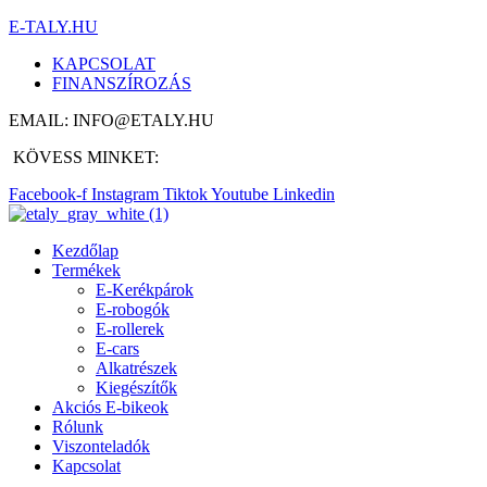
E-TALY.HU
KAPCSOLAT
FINANSZÍROZÁS
EMAIL: INFO@ETALY.HU
KÖVESS MINKET:
Facebook-f
Instagram
Tiktok
Youtube
Linkedin
Kezdőlap
Termékek
E-Kerékpárok
E-robogók
E-rollerek
E-cars
Alkatrészek
Kiegészítők
Akciós E-bikeok
Rólunk
Viszonteladók
Kapcsolat