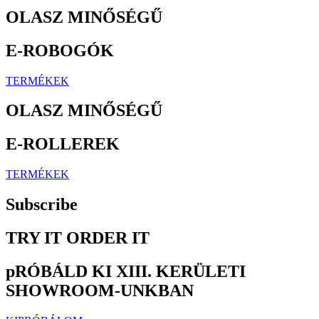
ÜGYFÉLSZOLGÁLATUNK ÁLL RENDELKEZÉSRE
kapcsolatfelvétel
IRATKOZZON FEL
ÉRTESÜLJÖN A LEGÚJABB MODELLEKRŐL
Klubtagság
kategóriák
Menu
E-Cars
E-Kerékpárok
E-motorok
E-rollerek
INFORMÁCIÓK
ÁLTALÁNOS SZERZŐDÉSI FELTÉTELEK