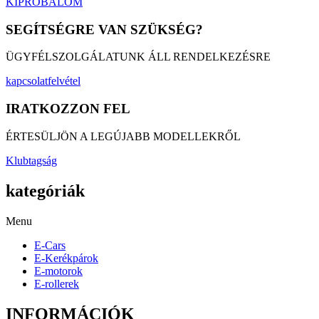
HASZNÁLATI UTASÍTÁS
FELELŐSSÉGVÁLLALÁSI NYILATKOZAT
TESZTVEZETÉSHEZ
HOGYAN LEHET MEGHOSSZABÍTANI AZ AKKUMLÁTOR
ÉLLETTARTALMÁT?
JOGOSÍTVÁNY TÍPUSOK, KÖTELEZŐ
FELELŐSSÉGBIZTOSÍTÁS, FORGALOMBA HELYEZÉS,
ELEKTROMOS ROBOGÓK VEZETÉSÉHEZ
cég adatok
ETALY Kft.
ETALY Franchising Korlátolt Felelősségű Társaság
Cégjegyzékszám: 01-09-418485
Adószám: 32330052-2-41
SZÉKHELY
1134 Budapest, Angyalföldi út 21