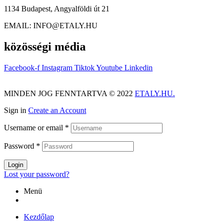
E-rollerek
E-cars
Alkatrészek
Kiegészítők
Akciós E-bikeok
Rólunk
Viszonteladók
Kapcsolat
Kezdőlap
Általános Szerződési Feltételek
Blog
Cart
Checkout
Etaly Klubtagság
Fiókom
Hamarosan
Használati Utasítások
Időpontfoglalás sikerült
Kapcsolat
Kapcsolatfelvétel-Beküldve
Kosár
Pénztár
Rólunk
Shop