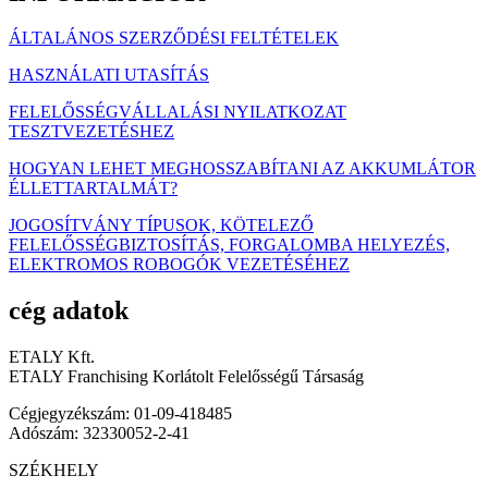
EMAIL: INFO@ETALY.HU
közösségi média
Facebook-f
Instagram
Tiktok
Youtube
Linkedin
MINDEN JOG FENNTARTVA © 2022
ETALY.HU.
Sign in
Create an Account
Username or email
*
Password
*
Login
Lost your password?
Menü
Kezdőlap
Termékek
E-Kerékpárok
E-robogók