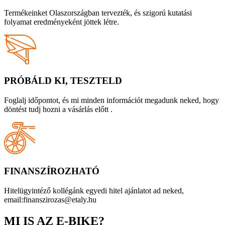
Termékeinket Olaszországban tervezték, és szigorú kutatási
folyamat eredményeként jöttek létre.
PRÓBÁLD KI, TESZTELD
Foglalj időpontot, és mi minden információt megadunk neked, hogy
döntést tudj hozni a vásárlás előtt .
FINANSZÍROZHATÓ
Hitelügyintéző kollégánk egyedi hitel ajánlatot ad neked,
email:finanszirozas@etaly.hu
MI IS AZ E-BIKE?