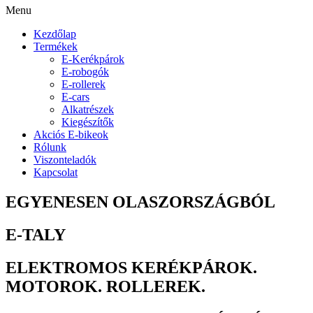
Menu
Kezdőlap
Termékek
E-Kerékpárok
E-robogók
E-rollerek
E-cars
Alkatrészek
Kiegészítők
Akciós E-bikeok
Rólunk
Viszonteladók
Kapcsolat
EGYENESEN OLASZORSZÁGBÓL
E-TALY
ELEKTROMOS KERÉKPÁROK.
MOTOROK. ROLLEREK.