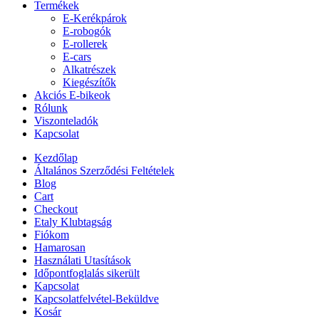
Sikeres Jelentkezés
Szervizeknek és üzleteknek
Szervizszolgáltatás
TRY IT ORDER IT
Üzleteink
Viszonteladók
Wishlist
Hide similarities
Highlight differences
Select the fields to be shown. Others will be hidden. Drag and drop
to rearrange the order.
Image
SKU
Rating
Price
Stock
Availability
Add to cart
Description