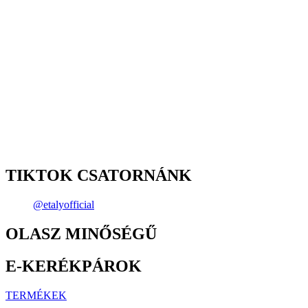
E-ROBOGÓK
TERMÉKEK
OLASZ MINŐSÉGŰ
E-ROLLEREK
TERMÉKEK
Subscribe
TRY IT ORDER IT
pRÓBÁLD KI XIII. KERÜLETI
SHOWROOM-UNKBAN
KIPRÓBÁLOM
SEGÍTSÉGRE VAN SZÜKSÉG?