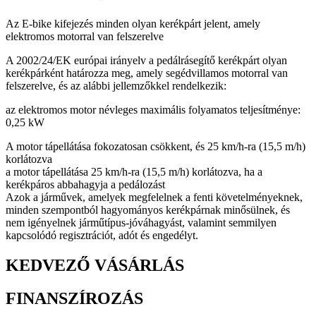
Az E-bike kifejezés minden olyan kerékpárt jelent, amely
elektromos motorral van felszerelve
A 2002/24/EK európai irányelv a pedálrásegítő kerékpárt olyan
kerékpárként határozza meg, amely segédvillamos motorral van
felszerelve, és az alábbi jellemzőkkel rendelkezik:
az elektromos motor névleges maximális folyamatos teljesítménye:
0,25 kW
A motor tápellátása fokozatosan csökkent, és 25 km/h-ra (15,5 m/h)
korlátozva
a motor tápellátása 25 km/h-ra (15,5 m/h) korlátozva, ha a
kerékpáros abbahagyja a pedálozást
Azok a járművek, amelyek megfelelnek a fenti követelményeknek,
minden szempontból hagyományos kerékpárnak minősülnek, és
nem igényelnek járműtípus-jóváhagyást, valamint semmilyen
kapcsolódó regisztrációt, adót és engedélyt.
KEDVEZŐ VÁSÁRLÁS
FINANSZÍROZÁS