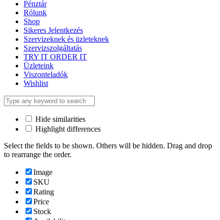
Content
Weight
Dimensions
Additional information
Click outside to hide the comparison bar
Compare
Top
Shopping cart
close