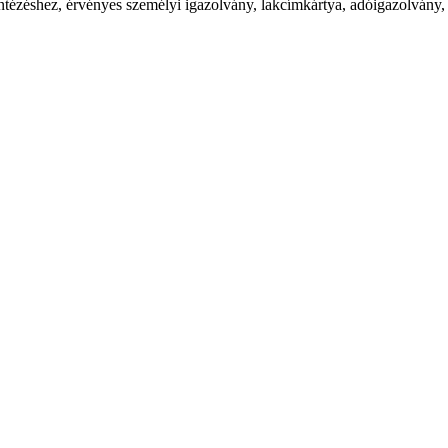
zéshez, érvényes személyi igazolvány, lakcímkártya, adóigazolvány, 