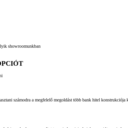
melyik showroomunkban
OPCIÓT
ni
lasztani számodra a megfelelő megoldást több bank hitel konstrukciója 