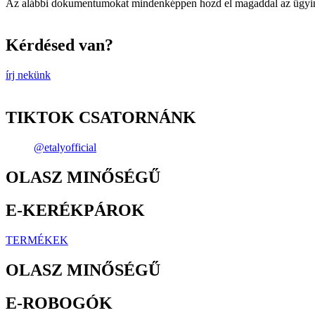
Az alábbi dokumentumokat mindenképpen hozd el magaddal az ügyinté
Kérdésed van?
írj nekünk
TIKTOK CSATORNÁNK
@etalyofficial
OLASZ MINŐSÉGŰ
E-KERÉKPÁROK
TERMÉKEK
OLASZ MINŐSÉGŰ
E-ROBOGÓK