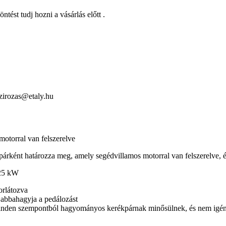
ést tudj hozni a vásárlás előtt .
szirozas@etaly.hu
motorral van felszerelve
árként határozza meg, amely segédvillamos motorral van felszerelve, é
,25 kW
orlátozva
s abbahagyja a pedálozást
inden szempontból hagyományos kerékpárnak minősülnek, és nem igén