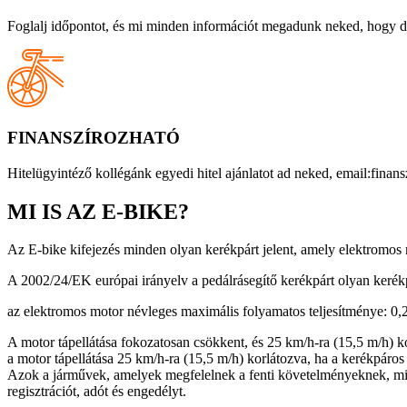
Foglalj időpontot, és mi minden információt megadunk neked, hogy dönt
FINANSZÍROZHATÓ
Hitelügyintéző kollégánk egyedi hitel ajánlatot ad neked, email:finan
MI IS AZ E-BIKE?
Az E-bike kifejezés minden olyan kerékpárt jelent, amely elektromos 
A 2002/24/EK európai irányelv a pedálrásegítő kerékpárt olyan kerékp
az elektromos motor névleges maximális folyamatos teljesítménye: 0
A motor tápellátása fokozatosan csökkent, és 25 km/h-ra (15,5 m/h) k
a motor tápellátása 25 km/h-ra (15,5 m/h) korlátozva, ha a kerékpáro
Azok a járművek, amelyek megfelelnek a fenti követelményeknek, m
regisztrációt, adót és engedélyt.