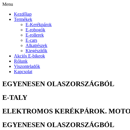
Menu
Kezdőlap
Termékek
E-Kerékpárok
E-robogók
E-rollerek
E-cars
Alkatrészek
Kiegészítők
Akciós E-bikeok
Rólunk
Viszonteladók
Kapcsolat
EGYENESEN OLASZORSZÁGBÓL
E-TALY
ELEKTROMOS KERÉKPÁROK. MOTO
EGYENESEN OLASZORSZÁGBÓL