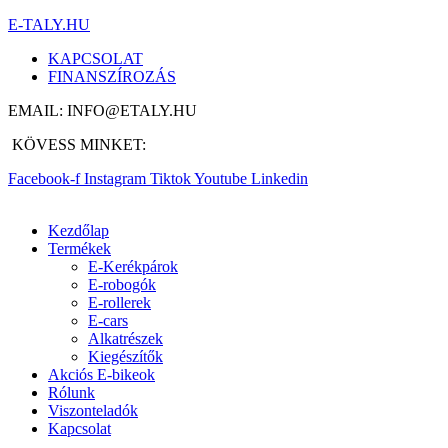
E-TALY.HU
KAPCSOLAT
FINANSZÍROZÁS
EMAIL: INFO@ETALY.HU
KÖVESS MINKET:
Facebook-f
Instagram
Tiktok
Youtube
Linkedin
Kezdőlap
Termékek
E-Kerékpárok
E-robogók
E-rollerek
E-cars
Alkatrészek
Kiegészítők
Akciós E-bikeok
Rólunk
Viszonteladók
Kapcsolat