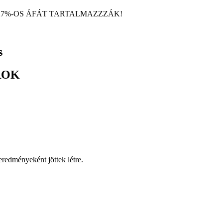
27%-OS ÁFÁT TARTALMAZZZÁK!
s
ROK
eredményeként jöttek létre.