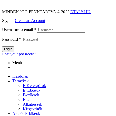
MINDEN JOG FENNTARTVA © 2022
ETALY.HU.
Sign in
Create an Account
Username or email
*
Password
*
Login
Lost your password?
Menü
Kezdőlap
Termékek
E-Kerékpárok
E-robogók
E-rollerek
E-cars
Alkatrészek
Kiegészítők
Akciós E-bikeok