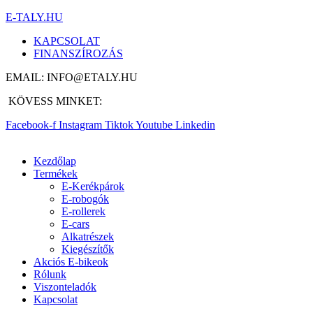
E-TALY.HU
KAPCSOLAT
FINANSZÍROZÁS
EMAIL: INFO@ETALY.HU
KÖVESS MINKET:
Facebook-f
Instagram
Tiktok
Youtube
Linkedin
Kezdőlap
Termékek
E-Kerékpárok
E-robogók
E-rollerek
E-cars
Alkatrészek
Kiegészítők
Akciós E-bikeok
Rólunk
Viszonteladók
Kapcsolat