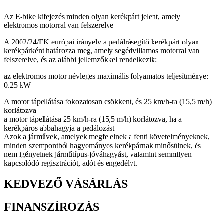
Az E-bike kifejezés minden olyan kerékpárt jelent, amely
elektromos motorral van felszerelve
A 2002/24/EK európai irányelv a pedálrásegítő kerékpárt olyan
kerékpárként határozza meg, amely segédvillamos motorral van
felszerelve, és az alábbi jellemzőkkel rendelkezik:
az elektromos motor névleges maximális folyamatos teljesítménye:
0,25 kW
A motor tápellátása fokozatosan csökkent, és 25 km/h-ra (15,5 m/h)
korlátozva
a motor tápellátása 25 km/h-ra (15,5 m/h) korlátozva, ha a
kerékpáros abbahagyja a pedálozást
Azok a járművek, amelyek megfelelnek a fenti követelményeknek,
minden szempontból hagyományos kerékpárnak minősülnek, és
nem igényelnek járműtípus-jóváhagyást, valamint semmilyen
kapcsolódó regisztrációt, adót és engedélyt.
KEDVEZŐ VÁSÁRLÁS
FINANSZÍROZÁS