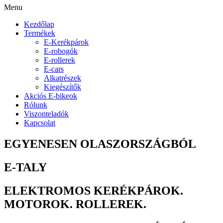
Menu
Kezdőlap
Termékek
E-Kerékpárok
E-robogók
E-rollerek
E-cars
Alkatrészek
Kiegészítők
Akciós E-bikeok
Rólunk
Viszonteladók
Kapcsolat
EGYENESEN OLASZORSZÁGBÓL
E-TALY
ELEKTROMOS KERÉKPÁROK.
MOTOROK. ROLLEREK.