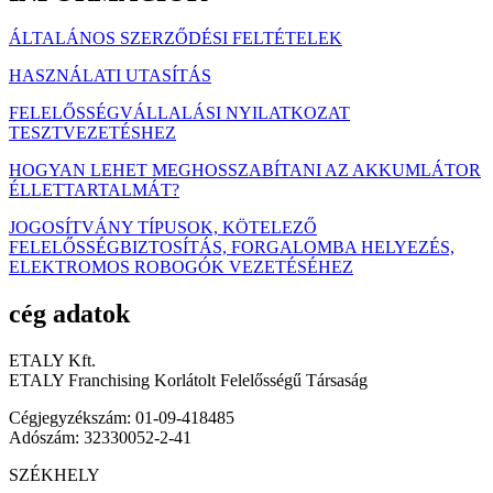
ÁLTALÁNOS SZERZŐDÉSI FELTÉTELEK
HASZNÁLATI UTASÍTÁS
FELELŐSSÉGVÁLLALÁSI NYILATKOZAT
TESZTVEZETÉSHEZ
HOGYAN LEHET MEGHOSSZABÍTANI AZ AKKUMLÁTOR
ÉLLETTARTALMÁT?
JOGOSÍTVÁNY TÍPUSOK, KÖTELEZŐ
FELELŐSSÉGBIZTOSÍTÁS, FORGALOMBA HELYEZÉS,
ELEKTROMOS ROBOGÓK VEZETÉSÉHEZ
cég adatok
ETALY Kft.
ETALY Franchising Korlátolt Felelősségű Társaság
Cégjegyzékszám: 01-09-418485
Adószám: 32330052-2-41
SZÉKHELY