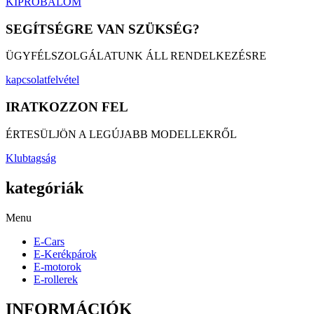
KIPRÓBÁLOM
SEGÍTSÉGRE VAN SZÜKSÉG?
ÜGYFÉLSZOLGÁLATUNK ÁLL RENDELKEZÉSRE
kapcsolatfelvétel
IRATKOZZON FEL
ÉRTESÜLJÖN A LEGÚJABB MODELLEKRŐL
Klubtagság
kategóriák
Menu
E-Cars
E-Kerékpárok
E-motorok
E-rollerek
INFORMÁCIÓK