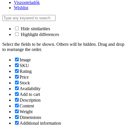
Viszonteladók
Wishlist
Hide similarities
Highlight differences
Select the fields to be shown. Others will be hidden. Drag and drop
to rearrange the order.
Image
SKU
Rating
Price
Stock
Availability
Add to cart
Description
Content
Weight
Dimensions
Additional information