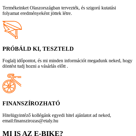
Termékeinket Olaszországban tervezték, és szigorú kutatási
folyamat eredményeként jöttek létre.
PRÓBÁLD KI, TESZTELD
Foglalj időpontot, és mi minden információt megadunk neked, hogy
döntést tudj hozni a vásárlás előtt .
FINANSZÍROZHATÓ
Hitelügyintéző kollégánk egyedi hitel ajánlatot ad neked,
email:finanszirozas@etaly.hu
MI IS AZ E-BIKE?