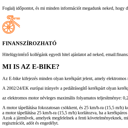
Foglalj időpontot, és mi minden információt megadunk neked, hogy dönt
FINANSZÍROZHATÓ
Hitelügyintéző kollégánk egyedi hitel ajánlatot ad neked, email:finan
MI IS AZ E-BIKE?
Az E-bike kifejezés minden olyan kerékpárt jelent, amely elektromos 
A 2002/24/EK európai irányelv a pedálrásegítő kerékpárt olyan kerékp
az elektromos motor névleges maximális folyamatos teljesítménye: 0
A motor tápellátása fokozatosan csökkent, és 25 km/h-ra (15,5 m/h) k
a motor tápellátása 25 km/h-ra (15,5 m/h) korlátozva, ha a kerékpáro
Azok a járművek, amelyek megfelelnek a fenti követelményeknek, m
regisztrációt, adót és engedélyt.