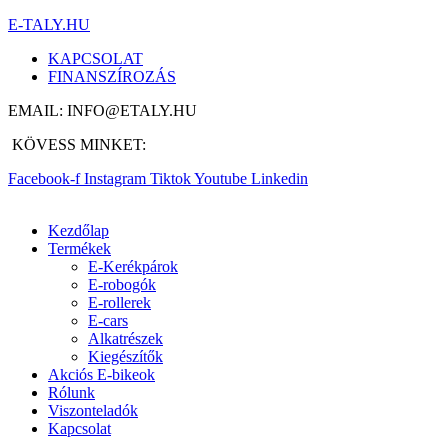
E-TALY.HU
KAPCSOLAT
FINANSZÍROZÁS
EMAIL: INFO@ETALY.HU
KÖVESS MINKET:
Facebook-f
Instagram
Tiktok
Youtube
Linkedin
Kezdőlap
Termékek
E-Kerékpárok
E-robogók
E-rollerek
E-cars
Alkatrészek
Kiegészítők
Akciós E-bikeok
Rólunk
Viszonteladók
Kapcsolat