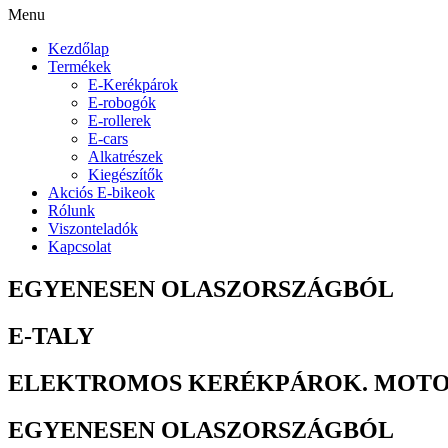
Menu
Kezdőlap
Termékek
E-Kerékpárok
E-robogók
E-rollerek
E-cars
Alkatrészek
Kiegészítők
Akciós E-bikeok
Rólunk
Viszonteladók
Kapcsolat
EGYENESEN OLASZORSZÁGBÓL
E-TALY
ELEKTROMOS KERÉKPÁROK. MOTO
EGYENESEN OLASZORSZÁGBÓL