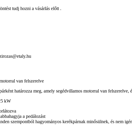
ést tudj hozni a vásárlás előtt .
szirozas@etaly.hu
motorral van felszerelve
árként határozza meg, amely segédvillamos motorral van felszerelve, é
,25 kW
orlátozva
s abbahagyja a pedálozást
inden szempontból hagyományos kerékpárnak minősülnek, és nem igén