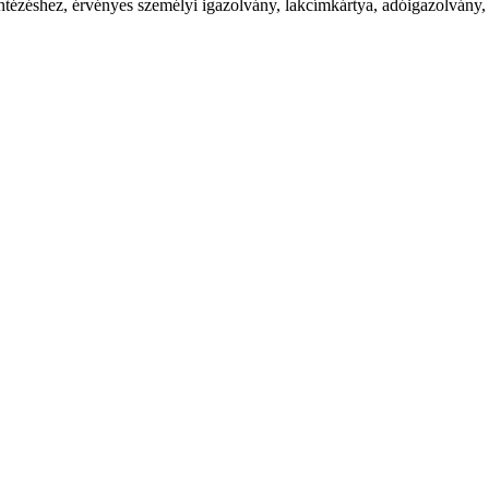
zéshez, érvényes személyi igazolvány, lakcímkártya, adóigazolvány, 