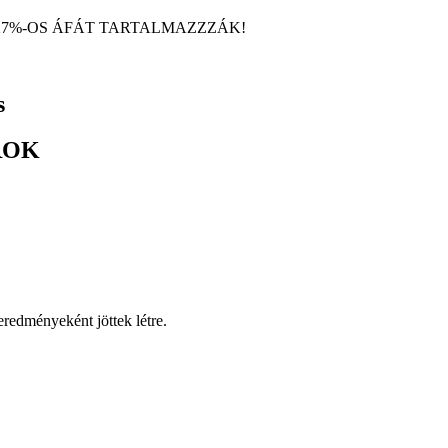
27%-OS ÁFÁT TARTALMAZZZÁK!
s
ROK
eredményeként jöttek létre.