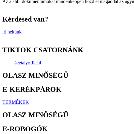
Az alábbi dokumentumokat mindenképpen hozd el magaddal az ügyinté
Kérdésed van?
írj nekünk
TIKTOK CSATORNÁNK
@etalyofficial
OLASZ MINŐSÉGŰ
E-KERÉKPÁROK
TERMÉKEK
OLASZ MINŐSÉGŰ
E-ROBOGÓK