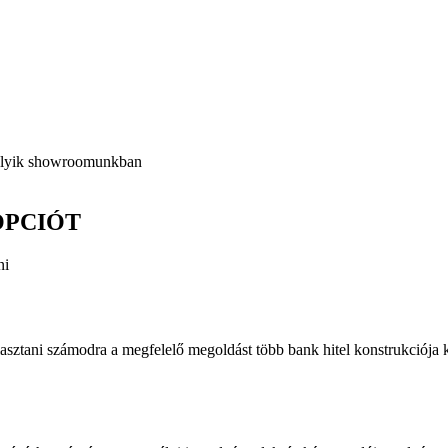
melyik showroomunkban
OPCIÓT
ni
lasztani számodra a megfelelő megoldást több bank hitel konstrukciója 