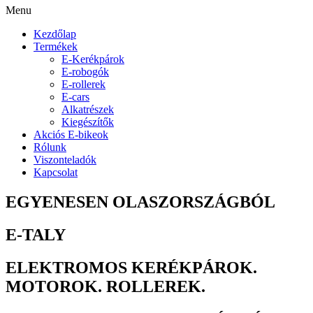
Menu
Kezdőlap
Termékek
E-Kerékpárok
E-robogók
E-rollerek
E-cars
Alkatrészek
Kiegészítők
Akciós E-bikeok
Rólunk
Viszonteladók
Kapcsolat
EGYENESEN OLASZORSZÁGBÓL
E-TALY
ELEKTROMOS KERÉKPÁROK.
MOTOROK. ROLLEREK.