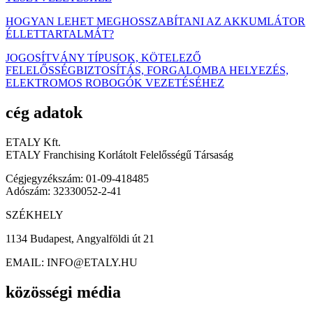
HOGYAN LEHET MEGHOSSZABÍTANI AZ AKKUMLÁTOR
ÉLLETTARTALMÁT?
JOGOSÍTVÁNY TÍPUSOK, KÖTELEZŐ
FELELŐSSÉGBIZTOSÍTÁS, FORGALOMBA HELYEZÉS,
ELEKTROMOS ROBOGÓK VEZETÉSÉHEZ
cég adatok
ETALY Kft.
ETALY Franchising Korlátolt Felelősségű Társaság
Cégjegyzékszám: 01-09-418485
Adószám: 32330052-2-41
SZÉKHELY
1134 Budapest, Angyalföldi út 21
EMAIL: INFO@ETALY.HU
közösségi média