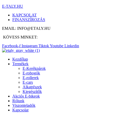
E-TALY.HU
KAPCSOLAT
FINANSZÍROZÁS
EMAIL: INFO@ETALY.HU
KÖVESS MINKET:
Facebook-f
Instagram
Tiktok
Youtube
Linkedin
Kezdőlap
Termékek
E-Kerékpárok
E-robogók
E-rollerek
E-cars
Alkatrészek
Kiegészítők
Akciós E-bikeok
Rólunk
Viszonteladók
Kapcsolat