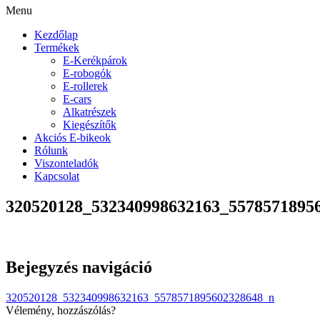
Menu
Kezdőlap
Termékek
E-Kerékpárok
E-robogók
E-rollerek
E-cars
Alkatrészek
Kiegészítők
Akciós E-bikeok
Rólunk
Viszonteladók
Kapcsolat
320520128_532340998632163_5578571895
Bejegyzés navigáció
320520128_532340998632163_5578571895602328648_n
Vélemény, hozzászólás?