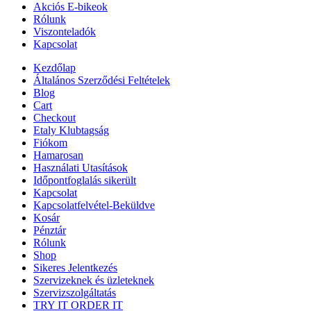
Akciós E-bikeok
Rólunk
Viszonteladók
Kapcsolat
Kezdőlap
Általános Szerződési Feltételek
Blog
Cart
Checkout
Etaly Klubtagság
Fiókom
Hamarosan
Használati Utasítások
Időpontfoglalás sikerült
Kapcsolat
Kapcsolatfelvétel-Beküldve
Kosár
Pénztár
Rólunk
Shop
Sikeres Jelentkezés
Szervizeknek és üzleteknek
Szervizszolgáltatás
TRY IT ORDER IT