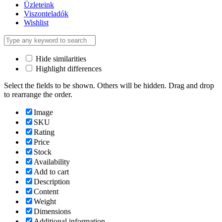
Üzleteink
Viszonteladók
Wishlist
Hide similarities
Highlight differences
Select the fields to be shown. Others will be hidden. Drag and drop
to rearrange the order.
Image
SKU
Rating
Price
Stock
Availability
Add to cart
Description
Content
Weight
Dimensions
Additional information